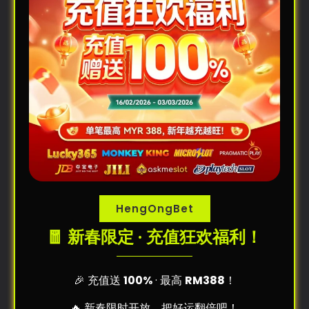
HengOngBet
🧧 新春限定 · 充值狂欢福利！
🎉 充值送
100%
· 最高
RM388
！
🔥 新春限时开放，把好运翻倍吧！