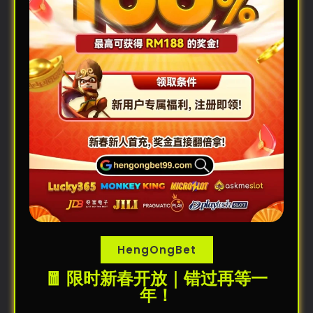
HengOngBet
🧧 限时新春开放｜错过再等一
年！