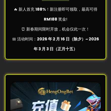
🔥 新人首充
188%
！新注册即可领取，最高可得
RM188
奖金!
⏰ 新春期间限时开放，机会仅此一次！
📅 活动时间：
2026 年 2 月 16 日（除夕）~ 2026
年 3 月 3 日（正月十五）